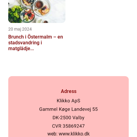
20 maj 2024
Brunch i Östermalm – en
stadsvandring i
matglädje...
Adress
web:
www.klikko.dk