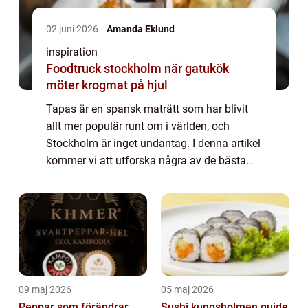
02 juni 2026
Amanda Eklund
inspiration
Foodtruck stockholm när gatukök
möter krogmat på hjul
Tapas är en spansk maträtt som har blivit
allt mer populär runt om i världen, och
Stockholm är inget undantag. I denna artikel
kommer vi att utforska några av de bästa
ställena att hitta tapas i Stockholm, och...
09 maj 2026
05 maj 2026
Peppar som förändrar
Sushi kungsholmen guide