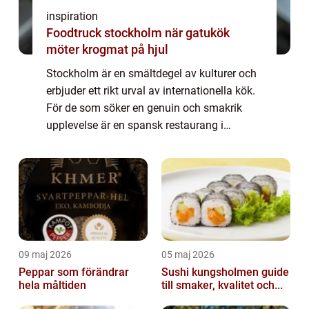
inspiration
Foodtruck stockholm när gatukök
möter krogmat på hjul
Stockholm är en smältdegel av kulturer och
erbjuder ett rikt urval av internationella kök.
För de som söker en genuin och smakrik
upplevelse är en spansk restaurang i
Stockholm ett måste på agendan. Låt...
09 maj 2026
05 maj 2026
Peppar som förändrar
Sushi kungsholmen guide
hela måltiden
till smaker, kvalitet och...