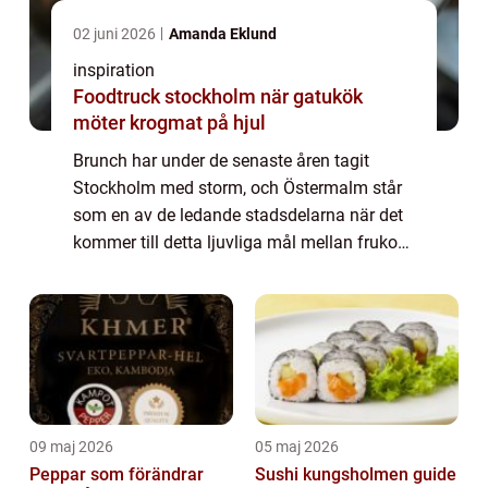
02 juni 2026
Amanda Eklund
inspiration
Foodtruck stockholm när gatukök
möter krogmat på hjul
Brunch har under de senaste åren tagit
Stockholm med storm, och Östermalm står
som en av de ledande stadsdelarna när det
kommer till detta ljuvliga mål mellan frukost
och lunch. I denna stadsdel som är känd för
sin elegans och sitt rika kulturliv, hi...
09 maj 2026
05 maj 2026
Peppar som förändrar
Sushi kungsholmen guide