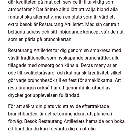
där kvaliteten på mat och service är lika viktig som
atmosfären? Det är inte alltid lätt att välja bland alla
fantastiska alternativ, men en plats som är värd ett
extra besök är Restaurang Artilleriet. Med sin centralt
belägna adress och sitt inbjudande koncept står den ut
som en pärla på brunchkartan.
Restaurang Artilleriet tar dig genom en smakresa med
såväl traditionella som nyskapande brunchrätter, alla
tillagade med omsorg och känsla. Deras meny är en
ode till kvalitetsråvaror och kulinarisk kreativitet, vilket
gör varje brunchbesök till en fest för smaklökarna. Att
restaurangen också har ett genomtänkt utbud av
drycker gör upplevelsen fulländad.
För att säkra din plats vid ett av de eftertraktade
brunchborden, är det rekommenderat att planera i
förväg. Besök Restaurang Artilleriets hemsida och boka
ett bord där du kan förvänta dig en otrolig