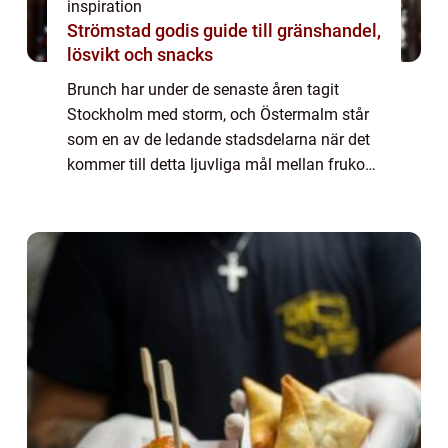
inspiration
Strömstad godis guide till gränshandel,
lösvikt och snacks
Brunch har under de senaste åren tagit
Stockholm med storm, och Östermalm står
som en av de ledande stadsdelarna när det
kommer till detta ljuvliga mål mellan frukost
och lunch. I denna stadsdel som är känd för
sin elegans och sitt rika kulturliv, hi...