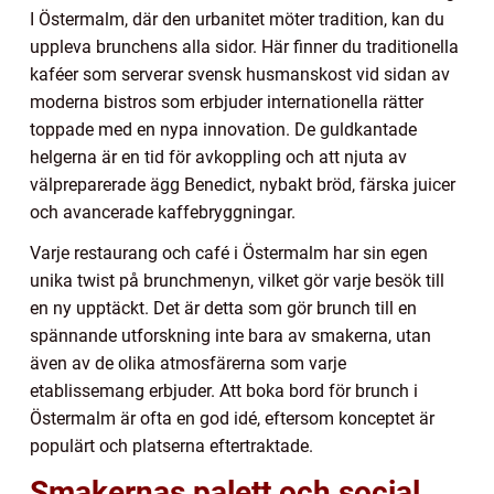
I Östermalm, där den urbanitet möter tradition, kan du
uppleva brunchens alla sidor. Här finner du traditionella
kaféer som serverar svensk husmanskost vid sidan av
moderna bistros som erbjuder internationella rätter
toppade med en nypa innovation. De guldkantade
helgerna är en tid för avkoppling och att njuta av
välpreparerade ägg Benedict, nybakt bröd, färska juicer
och avancerade kaffebryggningar.
Varje restaurang och café i Östermalm har sin egen
unika twist på brunchmenyn, vilket gör varje besök till
en ny upptäckt. Det är detta som gör brunch till en
spännande utforskning inte bara av smakerna, utan
även av de olika atmosfärerna som varje
etablissemang erbjuder. Att boka bord för brunch i
Östermalm är ofta en god idé, eftersom konceptet är
populärt och platserna eftertraktade.
Smakernas palett och social