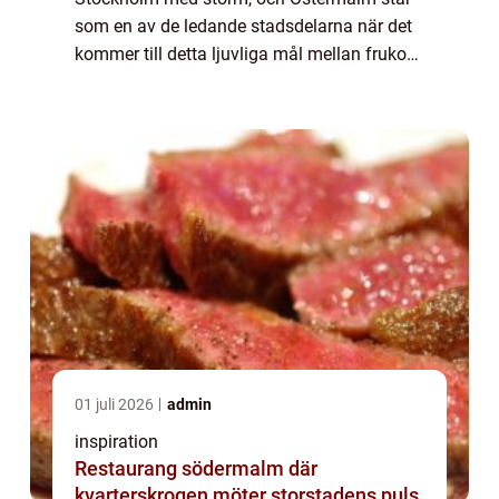
som en av de ledande stadsdelarna när det
kommer till detta ljuvliga mål mellan frukost
och lunch. I denna stadsdel som är känd för
sin elegans och sitt rika kulturliv, hi...
01 juli 2026
admin
inspiration
Restaurang södermalm där
kvarterskrogen möter storstadens puls