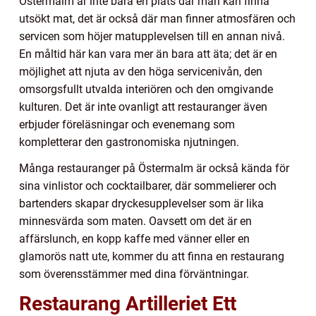
Östermalm är inte bara en plats där man kan finna
utsökt mat, det är också där man finner atmosfären och
servicen som höjer matupplevelsen till en annan nivå.
En måltid här kan vara mer än bara att äta; det är en
möjlighet att njuta av den höga servicenivån, den
omsorgsfullt utvalda interiören och den omgivande
kulturen. Det är inte ovanligt att restauranger även
erbjuder föreläsningar och evenemang som
kompletterar den gastronomiska njutningen.
Många restauranger på Östermalm är också kända för
sina vinlistor och cocktailbarer, där sommelierer och
bartenders skapar dryckesupplevelser som är lika
minnesvärda som maten. Oavsett om det är en
affärslunch, en kopp kaffe med vänner eller en
glamorös natt ute, kommer du att finna en restaurang
som överensstämmer med dina förväntningar.
Restaurang Artilleriet Ett