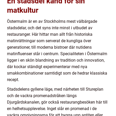
En stadsdel känd för sin
matkultur
Östermalm är en av Stockholms mest välbärgade
stadsdelar, och det syns inte minst i utbudet av
restauranger. Här hittar man allt från historiska
matinrättningar som serverat de kungliga över
generationer, till moderna bistroer där nutidens
matinfluenser står i centrum. Specialiteten i Östermalm
ligger i en skön blandning av tradition och innovation,
där kockar ständigt experimenterar med nya
smakkombinationer samtidigt som de hedrar klassiska
recept.
Stadsdelens gyllene läge, med närheten till Stureplan
och de vackra promenadstråken längs
Djurgårdskanalen, gör också restaurangbesöken här till
en helhetsupplevelse. Inget slår en promenad i de
vackra omgivningarna för att bygga upp aptiten eller