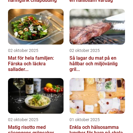
näringsrik chiapudding
en hälsosam vardag
02 oktober 2025
02 oktober 2025
Mat för hela familjen:
Så lagar du mat på en
Färska och läckra
hållbar och miljövänlig
sallader...
gril...
02 oktober 2025
01 oktober 2025
Matig risotto med
Enkla och hälsosamma
säsongens grönsaker
luncher för barn på skola