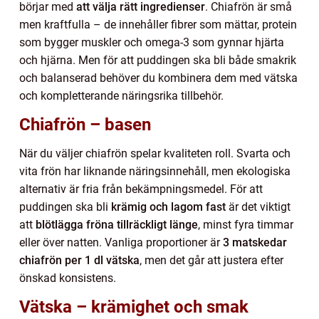
börjar med
att välja rätt ingredienser
. Chiafrön är små
men kraftfulla – de innehåller fibrer som mättar, protein
som bygger muskler och omega-3 som gynnar hjärta
och hjärna. Men för att puddingen ska bli både smakrik
och balanserad behöver du kombinera dem med vätska
och kompletterande näringsrika tillbehör.
Chiafrön – basen
När du väljer chiafrön spelar kvaliteten roll. Svarta och
vita frön har liknande näringsinnehåll, men ekologiska
alternativ är fria från bekämpningsmedel. För att
puddingen ska bli
krämig och lagom fast
är det viktigt
att
blötlägga fröna tillräckligt länge
, minst fyra timmar
eller över natten. Vanliga proportioner är
3 matskedar
chiafrön per 1 dl vätska
, men det går att justera efter
önskad konsistens.
Vätska – krämighet och smak