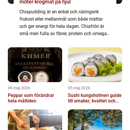
möter krogmat på hjul
Chiapudding är en enkel och näringsrik
frukost eller mellanmål som både mättar
och ger energi för hela dagen. Chiafrön är
små men fulla av fibrer, protein och omega-
3, vilket gör dem till en perfek...
09 maj 2026
05 maj 2026
Peppar som förändrar
Sushi kungsholmen guide
hela måltiden
till smaker, kvalitet och...