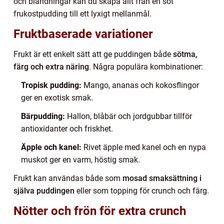
och blandningar kan du skapa allt från en söt
frukostpudding till ett lyxigt mellanmål.
Fruktbaserade variationer
Frukt är ett enkelt sätt att ge puddingen både
sötma,
färg och extra näring
. Några populära kombinationer:
Tropisk pudding:
Mango, ananas och kokosflingor
ger en exotisk smak.
Bärpudding:
Hallon, blåbär och jordgubbar tillför
antioxidanter och friskhet.
Äpple och kanel:
Rivet äpple med kanel och en nypa
muskot ger en varm, höstig smak.
Frukt kan användas både som
mosad smaksättning i
själva puddingen
eller som topping för crunch och färg.
Nötter och frön för extra crunch