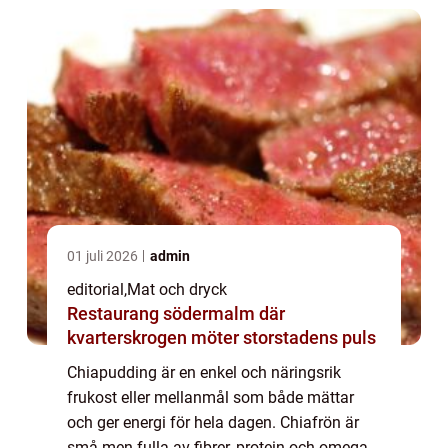
01 juli 2026
admin
editorial
,
Mat och dryck
Restaurang södermalm där
kvarterskrogen möter storstadens puls
Chiapudding är en enkel och näringsrik
frukost eller mellanmål som både mättar
och ger energi för hela dagen. Chiafrön är
små men fulla av fibrer, protein och omega-