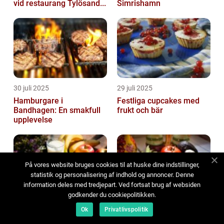
vid restaurang Tylösand...
Simrishamn
30 juli 2025
29 juli 2025
Hamburgare i
Festliga cupcakes med
Bandhagen: En smakfull
frukt och bär
upplevelse
På vores website bruges cookies til at huske dine indstillinger,
statistik og personalisering af indhold og annoncer. Denne
information deles med tredjepart. Ved fortsat brug af websiden
godkender du cookiepolitikken.
29 juli 2025
27 juli 2025
Ok
Privatlivspolitik
Mellanmål på språng: 5
Kreativa sätt att använda