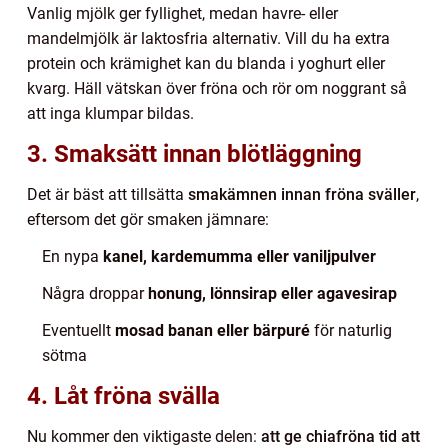
Vanlig mjölk ger fyllighet, medan havre- eller
mandelmjölk är laktosfria alternativ. Vill du ha extra
protein och krämighet kan du blanda i yoghurt eller
kvarg. Häll vätskan över fröna och rör om noggrant så
att inga klumpar bildas.
3. Smaksätt innan blötläggning
Det är bäst att tillsätta
smakämnen innan fröna sväller
,
eftersom det gör smaken jämnare:
En nypa
kanel, kardemumma eller vaniljpulver
Några droppar
honung, lönnsirap eller agavesirap
Eventuellt
mosad banan eller bärpuré
för naturlig
sötma
4. Låt fröna svälla
Nu kommer den viktigaste delen:
att ge chiafröna tid att