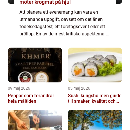
möter krogmat på hjul
Att planera ett evenemang kan vara en
utmanande uppgift, oavsett om det är en
födelsedagsfest, ett företagsevent eller ett
bröllop. En av de mest kritiska aspekterna är
maten det är här catering kommer in i
bilden. ...
09 maj 2026
05 maj 2026
Peppar som förändrar
Sushi kungsholmen guide
hela måltiden
till smaker, kvalitet och...