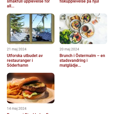
smakfull upplevelse för
fiskupplevelse på hjul
all...
21 maj 2024
20 maj 2024
Utforska utbudet av
Brunch i Östermalm – en
restauranger i
stadsvandring i
Söderhamn
matglädje...
14 maj 2024