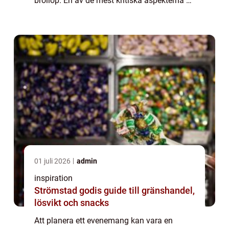
bröllop. En av de mest kritiska aspekterna är
maten det är här catering kommer in i
bilden. ...
01 juli 2026
admin
inspiration
Strömstad godis guide till gränshandel,
lösvikt och snacks
Att planera ett evenemang kan vara en