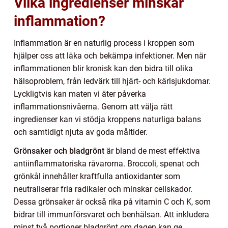
Vilka ingredienser minskar
inflammation?
Inflammation är en naturlig process i kroppen som
hjälper oss att läka och bekämpa infektioner. Men när
inflammationen blir kronisk kan den bidra till olika
hälsoproblem, från ledvärk till hjärt- och kärlsjukdomar.
Lyckligtvis kan maten vi äter påverka
inflammationsnivåerna. Genom att välja rätt
ingredienser kan vi stödja kroppens naturliga balans
och samtidigt njuta av goda måltider.
Grönsaker och bladgrönt
är bland de mest effektiva
antiinflammatoriska råvarorna. Broccoli, spenat och
grönkål innehåller kraftfulla antioxidanter som
neutraliserar fria radikaler och minskar cellskador.
Dessa grönsaker är också rika på vitamin C och K, som
bidrar till immunförsvaret och benhälsan. Att inkludera
minst två portioner bladgrönt om dagen kan ge