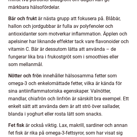
märkbara hälsofördelar.
Bär och frukt
är nästa grupp att fokusera på. Blåbär,
hallon och jordgubbar är fulla av polyfenoler och
antioxidanter som motverkar inflammation. Äpplen och
apelsiner har liknande effekter tack vare flavonoider och
vitamin C. Bär är dessutom lätta att använda – de
fungerar lika bra i frukostgröt som i smoothies eller
som mellanmål.
Nötter och frön
innehåller hälsosamma fetter som
omega-3 och enkelomättade fetter, vilka är kända för
sina antiinflammatoriska egenskaper. Valnötter,
mandlar, chiafrön och linfrön är särskilt bra exempel. Ett
enkelt sätt att använda dem är att strö över sallader,
blanda i yoghurt eller rosta lätt som snacks.
Fet fisk
är också viktig. Lax, makrill, sardiner och annan
fet fisk är rika på omega-3-fettsyror, som har visat sig