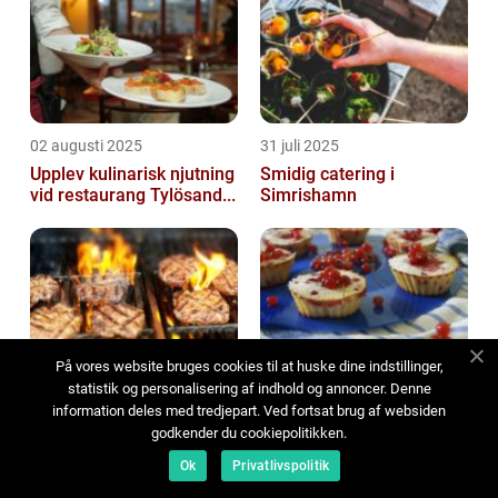
02 augusti 2025
31 juli 2025
Upplev kulinarisk njutning
Smidig catering i
vid restaurang Tylösand...
Simrishamn
På vores website bruges cookies til at huske dine indstillinger,
30 juli 2025
29 juli 2025
statistik og personalisering af indhold og annoncer. Denne
Hamburgare i
Festliga cupcakes med
information deles med tredjepart. Ved fortsat brug af websiden
Bandhagen: En smakfull
frukt och bär
godkender du cookiepolitikken.
upplevelse
Ok
Privatlivspolitik