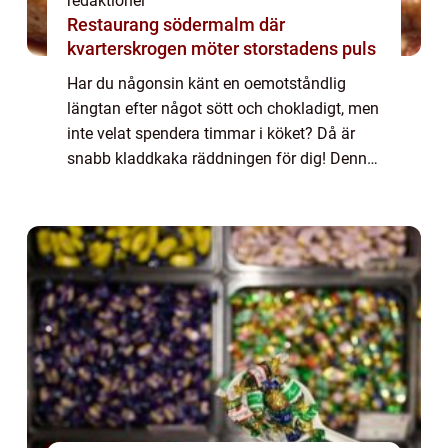
redaktionel
Restaurang södermalm där
kvarterskrogen möter storstadens puls
Har du någonsin känt en oemotståndlig
längtan efter något sött och chokladigt, men
inte velat spendera timmar i köket? Då är
snabb kladdkaka räddningen för dig! Denna
läckra efterrätt är enkel att göra och tar
minimal tid att förbereda. I denna artik...