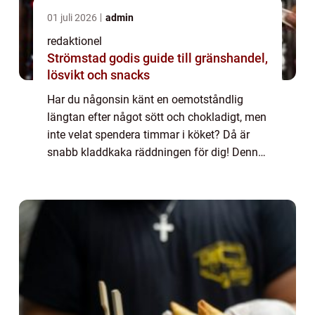
01 juli 2026
admin
redaktionel
Strömstad godis guide till gränshandel,
lösvikt och snacks
Har du någonsin känt en oemotståndlig
längtan efter något sött och chokladigt, men
inte velat spendera timmar i köket? Då är
snabb kladdkaka räddningen för dig! Denna
läckra efterrätt är enkel att göra och tar
minimal tid att förbereda. I denna artik...