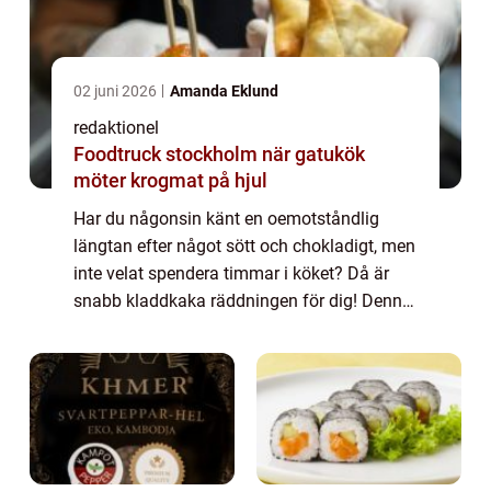
02 juni 2026
Amanda Eklund
redaktionel
Foodtruck stockholm när gatukök
möter krogmat på hjul
Har du någonsin känt en oemotståndlig
längtan efter något sött och chokladigt, men
inte velat spendera timmar i köket? Då är
snabb kladdkaka räddningen för dig! Denna
läckra efterrätt är enkel att göra och tar
minimal tid att förbereda. I denna artik...