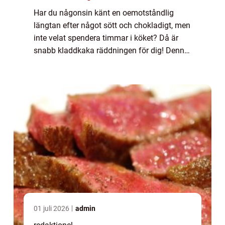
Har du någonsin känt en oemotståndlig
längtan efter något sött och chokladigt, men
inte velat spendera timmar i köket? Då är
snabb kladdkaka räddningen för dig! Denna
läckra efterrätt är enkel att göra och tar
minimal tid att förbereda. I denna artik...
01 juli 2026
admin