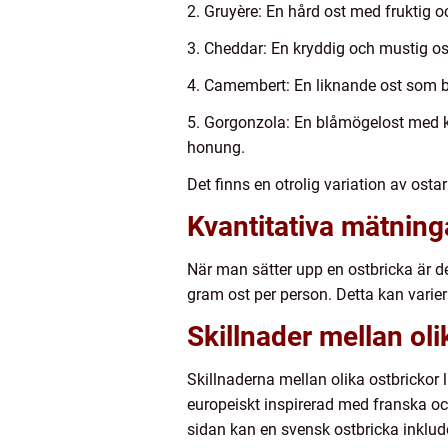
2. Gruyère: En hård ost med fruktig 
3. Cheddar: En kryddig och mustig os
4. Camembert: En liknande ost som b
5. Gorgonzola: En blåmögelost med k
honung.
Det finns en otrolig variation av osta
Kvantitativa mätning
När man sätter upp en ostbricka är det
gram ost per person. Detta kan variera
Skillnader mellan oli
Skillnaderna mellan olika ostbrickor 
europeiskt inspirerad med franska oc
sidan kan en svensk ostbricka inklu