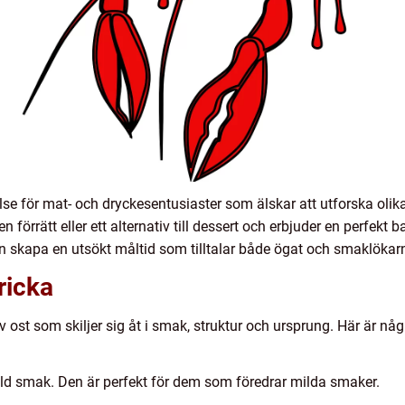
else för mat- och dryckesentusiaster som älskar att utforska ol
en förrätt eller ett alternativ till dessert och erbjuder en perfe
n skapa en utsökt måltid som tilltalar både ögat och smaklökar
ricka
v ost som skiljer sig åt i smak, struktur och ursprung. Här är n
ild smak. Den är perfekt för dem som föredrar milda smaker.