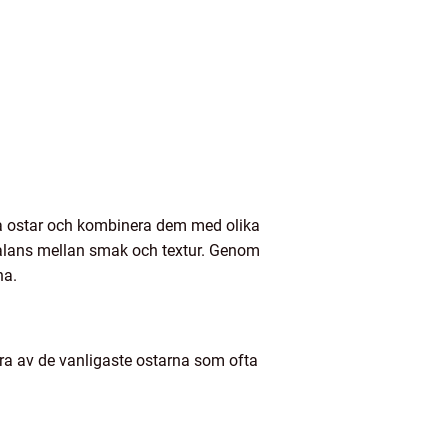
ika ostar och kombinera dem med olika
kt balans mellan smak och textur. Genom
na.
ågra av de vanligaste ostarna som ofta