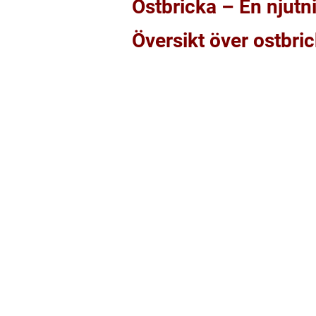
Ostbricka – En njutn
Översikt över ostbri