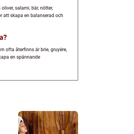
iver, salami, bär, nötter,
r att skapa en balanserad och
ka?
m ofta återfinns är brie, gruyère,
 skapa en spännande