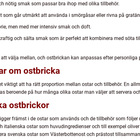
och nötig smak som passar bra ihop med olika tillbehör.
t som går utmärkt att använda i smörgåsar eller rivna på gratän
rie, men med mer intensiv smak och doft.
raftig och sälta smak som är perfekt att kombinera med söta ti
r att välja mellan, och ostbrickan kan anpassas efter personliga p
ar om ostbricka
 viktigt att ha rätt proportion mellan ostar och tillbehör. En al
s beroende på hur många olika ostar man väljer att servera och vi
ka ostbrickor
ligger främst i de ostar som används och de tillbehör som följe
h italienska ostar som huvudingredienser och till exempel oliver
dera svenska ostar som Västerbottenost och prästost tillsamm