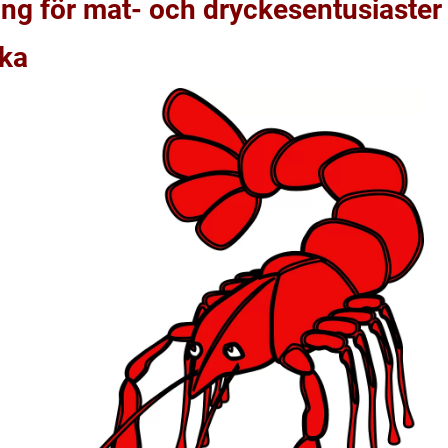
ing för mat- och dryckesentusiaster
cka