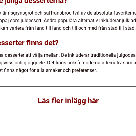
e juliga desserterna?
k är risgrynsgröt och saffransbröd två av de absoluta favoriterna 
paj som juldessert. Andra populära alternativ inkluderar julkla
 kan variera från land till land och till och med från stad till stad.
esserter finns det?
iga desserter att välja mellan. De inkluderar traditionella julgods
sviss och glögggelé. Det finns också moderna alternativ som äp
et finns något för alla smaker och preferenser.
Läs fler inlägg här