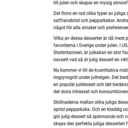
till julen och skapar en mysig atmosf
Det finns en rad olika typer av juliga 
saffransbröd och pepparkakor. Andra 
något för alla smaker och preferenser
Vilka av dessa desserter är då mest p
favoriterna i Sverige under julen. I 
Storbritannien, är julkakan en stor fav
oavsett vad så är julig dessert en vikt
Nu kommer vi till de kvantitativa mät
risgrynsgröt under julhelgen. Det ber
en populär juldessert och det beräkn
det stora intresset och konsumtionen 
Skillnaderna mellan olika juliga dess
spröd pepparkaka. Och en kladdig och
gör julig dessert så spännande och v
skapa den perfekta juliga desserten 