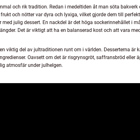
gammal och rik tradition. Redan i medeltiden åt man söta bakverk 
frukt och nötter var dyra och lyxiga, vilket gjorde dem till perfekt
 med julig dessert. En nackdel är det höga sockerinnehållet i mån
mängder. Det är viktigt att ha en balanserad kost och att vara me
 viktig del av jultraditionen runt om i världen. Desserterna är ka
ingredienser. Oavsett om det är risgrynsgröt, saffransbröd eller ä
ig atmosfär under julhelgen.