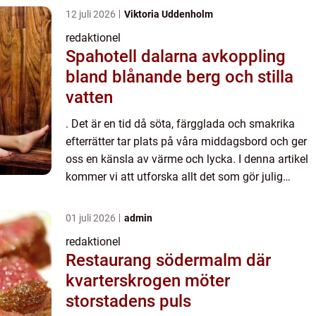
12 juli 2026
Viktoria Uddenholm
redaktionel
Spahotell dalarna avkoppling
bland blånande berg och stilla
vatten
. Det är en tid då söta, färgglada och smakrika
efterrätter tar plats på våra middagsbord och ger
oss en känsla av värme och lycka. I denna artikel
kommer vi att utforska allt det som gör julig
dessert så speciell. Vad är egentligen en julig
dessert?...
01 juli 2026
admin
redaktionel
Restaurang södermalm där
kvarterskrogen möter
storstadens puls