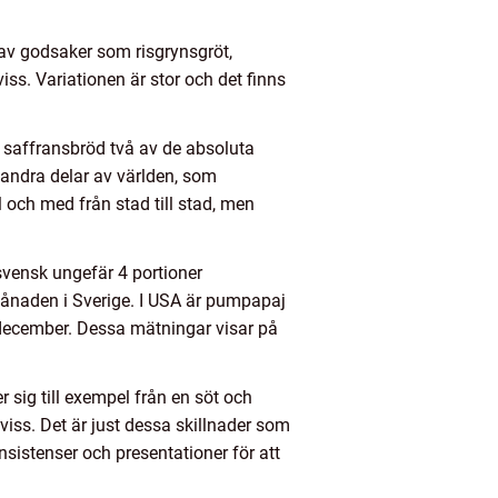
lt av godsaker som risgrynsgröt,
ss. Variationen är stor och det finns
h saffransbröd två av de absoluta
I andra delar av världen, som
ll och med från stad till stad, men
 svensk ungefär 4 portioner
lmånaden i Sverige. I USA är pumpapaj
 december. Dessa mätningar visar på
 sig till exempel från en söt och
iss. Det är just dessa skillnader som
sistenser och presentationer för att