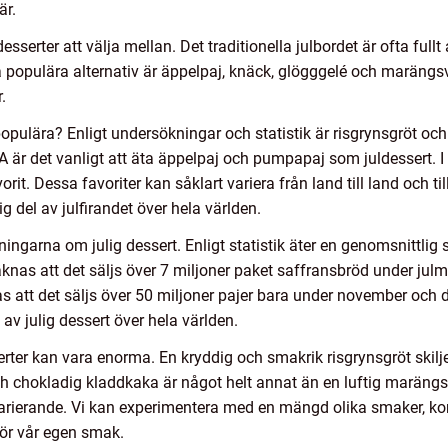
är.
desserter att välja mellan. Det traditionella julbordet är ofta ful
populära alternativ är äppelpaj, knäck, glögggelé och marängsvi
.
opulära? Enligt undersökningar och statistik är risgrynsgröt oc
USA är det vanligt att äta äppelpaj och pumpapaj som juldessert. 
orit. Dessa favoriter kan såklart variera från land till land och ti
ig del av julfirandet över hela världen.
ningarna om julig dessert. Enligt statistik äter en genomsnittlig
äknas att det säljs över 7 miljoner paket saffransbröd under ju
as att det säljs över 50 miljoner pajer bara under november och
av julig dessert över hela världen.
erter kan vara enorma. En kryddig och smakrik risgrynsgröt skiljer
 chokladig kladdkaka är något helt annat än en luftig marängsv
arierande. Vi kan experimentera med en mängd olika smaker, kon
för vår egen smak.