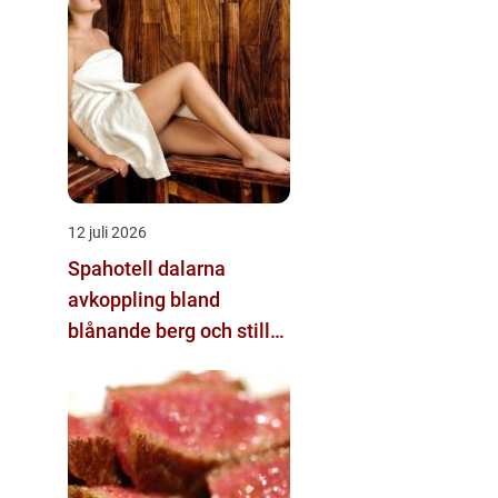
12 juli 2026
Spahotell dalarna
avkoppling bland
blånande berg och stilla
vatten