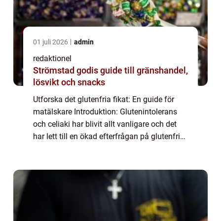
01 juli 2026
admin
redaktionel
Strömstad godis guide till gränshandel,
lösvikt och snacks
Utforska det glutenfria fikat: En guide för
matälskare Introduktion: Glutenintolerans
och celiaki har blivit allt vanligare och det
har lett till en ökad efterfrågan på glutenfria
alternativ inom matvärlden. Detta inkluderar
även fika, där glutenfria...