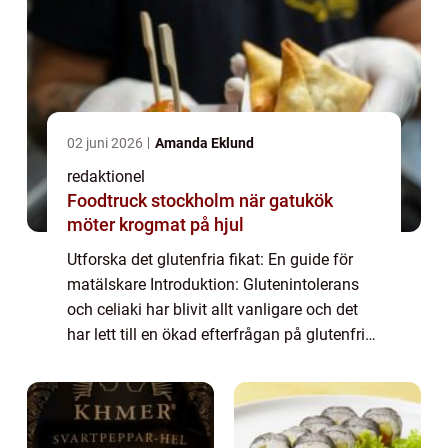
02 juni 2026
Amanda Eklund
redaktionel
Foodtruck stockholm när gatukök
möter krogmat på hjul
Utforska det glutenfria fikat: En guide för
matälskare Introduktion: Glutenintolerans
och celiaki har blivit allt vanligare och det
har lett till en ökad efterfrågan på glutenfria
alternativ inom matvärlden. Detta inkluderar
även fika, där glutenfria...