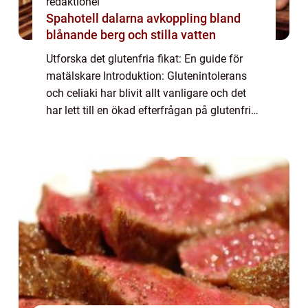
redaktionel
Spahotell dalarna avkoppling bland
blånande berg och stilla vatten
Utforska det glutenfria fikat: En guide för
matälskare Introduktion: Glutenintolerans
och celiaki har blivit allt vanligare och det
har lett till en ökad efterfrågan på glutenfria
alternativ inom matvärlden. Detta inkluderar
även fika, där glutenfria...