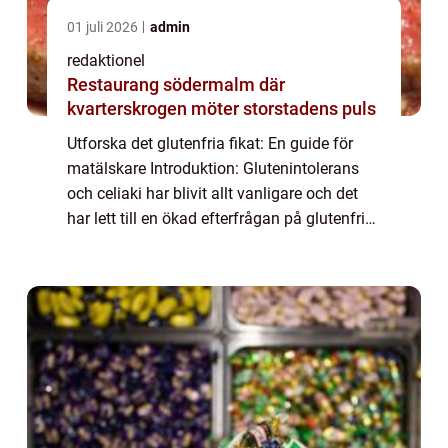
01 juli 2026
admin
redaktionel
Restaurang södermalm där
kvarterskrogen möter storstadens puls
Utforska det glutenfria fikat: En guide för
matälskare Introduktion: Glutenintolerans
och celiaki har blivit allt vanligare och det
har lett till en ökad efterfrågan på glutenfria
alternativ inom matvärlden. Detta inkluderar
även fika, där glutenfria...