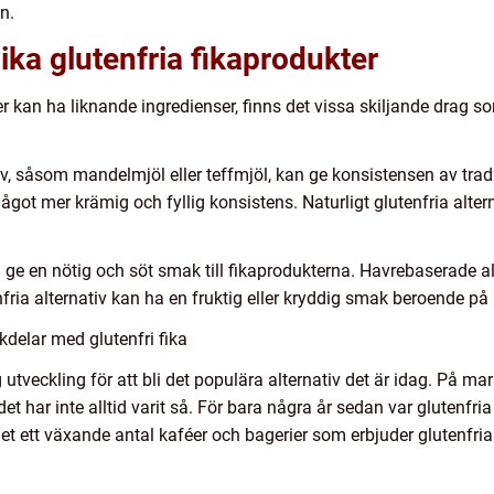
n.
ika glutenfria fikaprodukter
er kan ha liknande ingredienser, finns det vissa skiljande drag
v, såsom mandelmjöl eller teffmjöl, kan ge konsistensen av trad
got mer krämig och fyllig konsistens. Naturligt glutenfria altern
 ge en nötig och söt smak till fikaprodukterna. Havrebaserade a
nfria alternativ kan ha en fruktig eller kryddig smak beroende 
delar med glutenfri fika
 utveckling för att bli det populära alternativ det är idag. På ma
et har inte alltid varit så. För bara några år sedan var glutenfri
et ett växande antal kaféer och bagerier som erbjuder glutenfria al