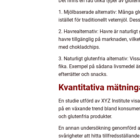
Det finns en rad olika typer av glutenf
1. Mjölbaserade alternativ: Många gl
istället för traditionellt vetemjöl. D
2. Havrealternativ: Havre är naturlig
havre tillgänglig på marknaden, vilke
med chokladchips.
3. Naturligt glutenfria alternativ: Vis
fika. Exempel på sådana livsmedel är 
efterrätter och snacks.
Kvantitativa mätninga
En studie utförd av XYZ Institute vis
på en växande trend bland konsumente
och glutenfria produkter.
En annan undersökning genomförd av A
svårigheter att hitta tillfredsställand