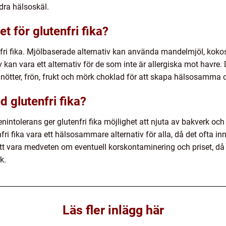
ndra hälsoskäl.
et för glutenfri fika?
enfri fika. Mjölbaserade alternativ kan använda mandelmjöl, kokosm
v kan vara ett alternativ för de som inte är allergiska mot hav
m nötter, frön, frukt och mörk choklad för att skapa hälsosamma 
d glutenfri fika?
enintolerans ger glutenfri fika möjlighet att njuta av bakverk och
i fika vara ett hälsosammare alternativ för alla, då det ofta inn
 att vara medveten om eventuell korskontaminering och priset, då
k.
Läs fler inlägg här