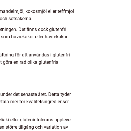
mandelmjöl, kokosmjöl eller teffmjöl
n och sötsakerna.
tningen. Det finns dock glutenfri
r som havrekakor eller havrekakor
ättning för att användas i glutenfri
 göra en rad olika glutenfria
under det senaste året. Detta tyder
ala mer för kvalitetsingredienser
aki eller glutenintolerans upplever
 en större tillgång och variation av