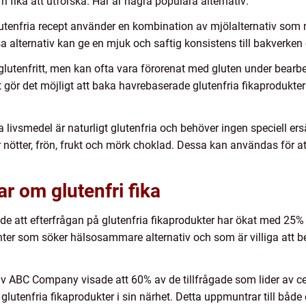
ri fika att utforska. Här är några populära alternativ:
utenfria recept använder en kombination av mjölalternativ som 
essa alternativ kan ge en mjuk och saftig konsistens till bakverke
t glutenfritt, men kan ofta vara förorenat med gluten under bearbe
t gör det möjligt att baka havrebaserade glutenfria fikaprodukte
sa livsmedel är naturligt glutenfria och behöver ingen speciell ers
nötter, frön, frukt och mörk choklad. Dessa kan användas för att
r om glutenfri fika
ade att efterfrågan på glutenfria fikaprodukter har ökat med 25% 
r som söker hälsosammare alternativ och som är villiga att bet
BC Company visade att 60% av de tillfrågade som lider av celi
e glutenfria fikaprodukter i sin närhet. Detta uppmuntrar till både