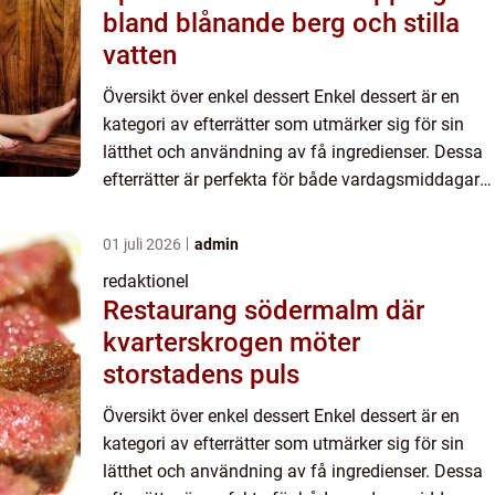
bland blånande berg och stilla
vatten
Översikt över enkel dessert Enkel dessert är en
kategori av efterrätter som utmärker sig för sin
lätthet och användning av få ingredienser. Dessa
efterrätter är perfekta för både vardagsmiddagar
och tillfällen då man vill avsluta måltiden med
något s...
01 juli 2026
admin
redaktionel
Restaurang södermalm där
kvarterskrogen möter
storstadens puls
Översikt över enkel dessert Enkel dessert är en
kategori av efterrätter som utmärker sig för sin
lätthet och användning av få ingredienser. Dessa