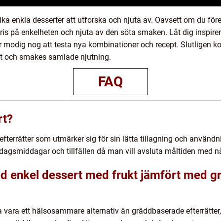
ka enkla desserter att utforska och njuta av. Oavsett om du föred
 pris på enkelheten och njuta av den söta smaken. Låt dig inspire
r modig nog att testa nya kombinationer och recept. Slutligen ko
het och smakes samlade njutning.
FAQ
rt?
 efterrätter som utmärker sig för sin lätta tillagning och använd
ardagsmiddagar och tillfällen då man vill avsluta måltiden med nå
ed enkel dessert med frukt jämfört med 
 vara ett hälsosammare alternativ än gräddbaserade efterrätter,