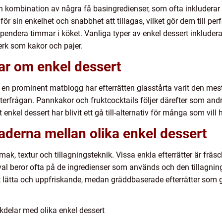
n kombination av några få basingredienser, som ofta inkluderar fr
för sin enkelhet och snabbhet att tillagas, vilket gör dem till per
spendera timmar i köket. Vanliga typer av enkel dessert inkludera
rk som kakor och pajer.
ar om enkel dessert
 en prominent matblogg har efterrätten glasstårta varit den mes
terfrågan. Pannkakor och fruktcocktails följer därefter som an
t enkel dessert har blivit ett gå till-alternativ för många som vil
aderna mellan olika enkel dessert
mak, textur och tillagningsteknik. Vissa enkla efterrätter är frä
al beror ofta på de ingredienser som används och den tillagnin
ukt lätta och uppfriskande, medan gräddbaserade efterrätter som 
kdelar med olika enkel dessert