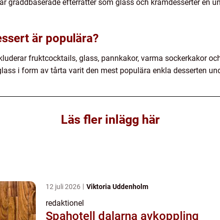
ar gräddbaserade efterrätter som glass och krämdesserter en un
essert är populära?
nkluderar fruktcocktails, glass, pannkakor, varma sockerkakor o
glass i form av tårta varit den mest populära enkla desserten un
Läs fler inlägg här
12 juli 2026
Viktoria Uddenholm
redaktionel
Spahotell dalarna avkoppling