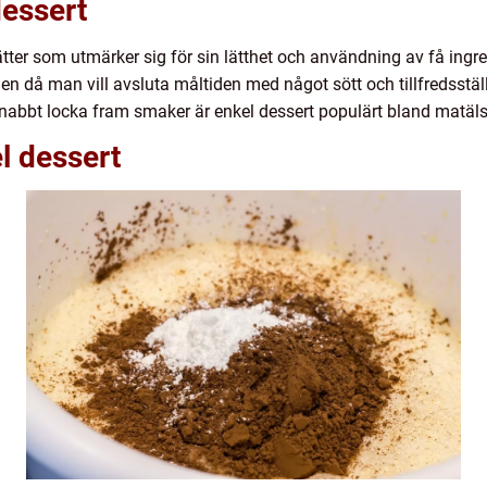
dessert
ätter som utmärker sig för sin lätthet och användning av få ingre
len då man vill avsluta måltiden med något sött och tillfredsstä
snabbt locka fram smaker är enkel dessert populärt bland matäls
l dessert