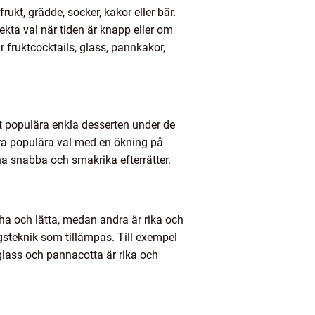
ukt, grädde, socker, kakor eller bär.
fekta val när tiden är knapp eller om
r fruktcocktails, glass, pannkakor,
t populära enkla desserten under de
dra populära val med en ökning på
l ha snabba och smakrika efterrätter.
scha och lätta, medan andra är rika och
gsteknik som tillämpas. Till exempel
glass och pannacotta är rika och