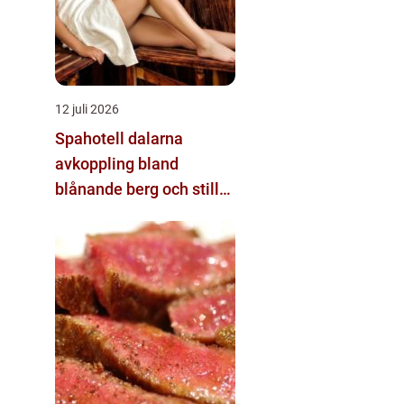
12 juli 2026
Spahotell dalarna
avkoppling bland
blånande berg och stilla
vatten