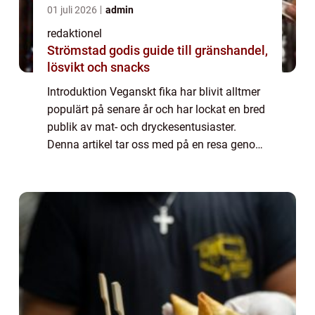
01 juli 2026
admin
redaktionel
Strömstad godis guide till gränshandel,
lösvikt och snacks
Introduktion Veganskt fika har blivit alltmer
populärt på senare år och har lockat en bred
publik av mat- och dryckesentusiaster.
Denna artikel tar oss med på en resa genom
världen av veganskt fika och ger en grundlig
översikt över olika typer av veg...