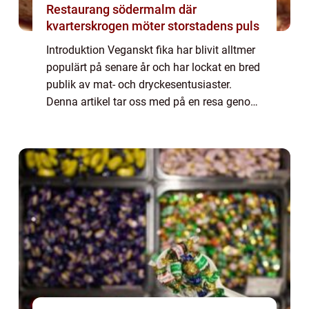
Restaurang södermalm där
kvarterskrogen möter storstadens puls
Introduktion Veganskt fika har blivit alltmer
populärt på senare år och har lockat en bred
publik av mat- och dryckesentusiaster.
Denna artikel tar oss med på en resa genom
världen av veganskt fika och ger en grundlig
översikt över olika typer av veg...