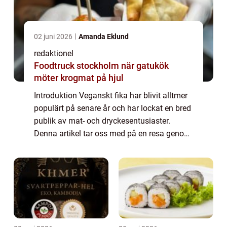
02 juni 2026
Amanda Eklund
redaktionel
Foodtruck stockholm när gatukök
möter krogmat på hjul
Introduktion Veganskt fika har blivit alltmer
populärt på senare år och har lockat en bred
publik av mat- och dryckesentusiaster.
Denna artikel tar oss med på en resa genom
världen av veganskt fika och ger en grundlig
översikt över olika typer av veg...