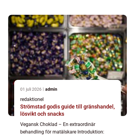
dryckesentusiaster. Denna artikel syftar till
att ge en grundlig översikt av vad vegansk
choklad ä...
01 juli 2026
admin
redaktionel
Strömstad godis guide till gränshandel,
lösvikt och snacks
Vegansk Choklad – En extraordinär
behandling för matälskare Introduktion: