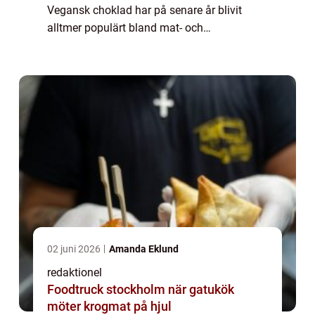
Vegansk choklad har på senare år blivit
alltmer populärt bland mat- och
dryckesentusiaster. Denna artikel syftar till
att ge en grundlig översikt av vad vegansk
choklad ä...
02 juni 2026
Amanda Eklund
redaktionel
Foodtruck stockholm när gatukök
möter krogmat på hjul