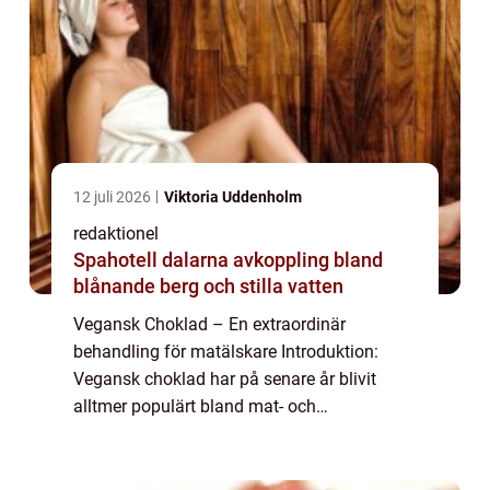
12 juli 2026
Viktoria Uddenholm
redaktionel
Spahotell dalarna avkoppling bland
blånande berg och stilla vatten
Vegansk Choklad – En extraordinär
behandling för matälskare Introduktion:
Vegansk choklad har på senare år blivit
alltmer populärt bland mat- och
dryckesentusiaster. Denna artikel syftar till
att ge en grundlig översikt av vad vegansk
choklad ä...