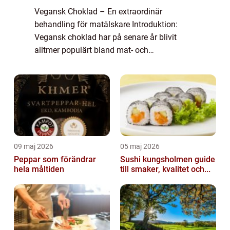
Vegansk Choklad – En extraordinär
behandling för matälskare Introduktion:
Vegansk choklad har på senare år blivit
alltmer populärt bland mat- och
dryckesentusiaster. Denna artikel syftar till
att ge en grundlig översikt av vad vegansk
choklad ä...
09 maj 2026
05 maj 2026
Peppar som förändrar
Sushi kungsholmen guide
hela måltiden
till smaker, kvalitet och...