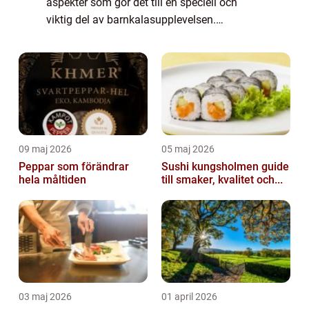
aspekter som gör det till en speciell och
viktig del av barnkalasupplevelsen.
ÖVERGRIPANDE ÖVERSIKT AV ”TÅRTA
BARNKALAS”: På ett barnkalas...
09 maj 2026
05 maj 2026
Peppar som förändrar
Sushi kungsholmen guide
hela måltiden
till smaker, kvalitet och...
03 maj 2026
01 april 2026