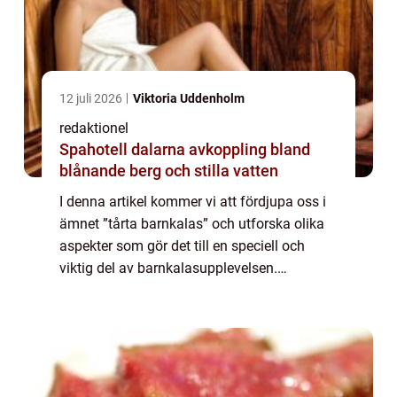
12 juli 2026
Viktoria Uddenholm
redaktionel
Spahotell dalarna avkoppling bland
blånande berg och stilla vatten
I denna artikel kommer vi att fördjupa oss i
ämnet ”tårta barnkalas” och utforska olika
aspekter som gör det till en speciell och
viktig del av barnkalasupplevelsen.
ÖVERGRIPANDE ÖVERSIKT AV ”TÅRTA
BARNKALAS”: På ett barnkalas...