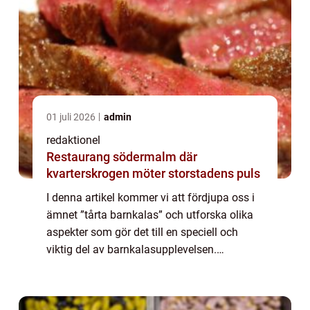
01 juli 2026
admin
redaktionel
Restaurang södermalm där
kvarterskrogen möter storstadens puls
I denna artikel kommer vi att fördjupa oss i
ämnet ”tårta barnkalas” och utforska olika
aspekter som gör det till en speciell och
viktig del av barnkalasupplevelsen.
ÖVERGRIPANDE ÖVERSIKT AV ”TÅRTA
BARNKALAS”: På ett barnkalas...