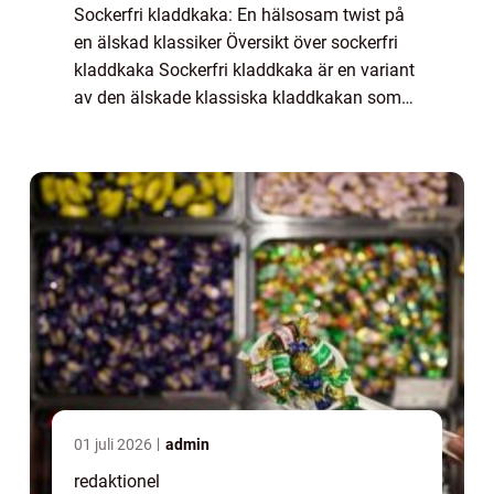
Sockerfri kladdkaka: En hälsosam twist på
en älskad klassiker Översikt över sockerfri
kladdkaka Sockerfri kladdkaka är en variant
av den älskade klassiska kladdkakan som
har anpassats för att vara både läcker och
hälsosam. Genom att ersätta det raffi...
01 juli 2026
admin
redaktionel