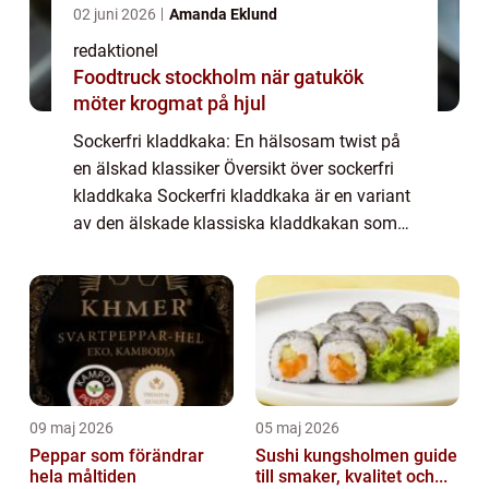
02 juni 2026
Amanda Eklund
redaktionel
Foodtruck stockholm när gatukök
möter krogmat på hjul
Sockerfri kladdkaka: En hälsosam twist på
en älskad klassiker Översikt över sockerfri
kladdkaka Sockerfri kladdkaka är en variant
av den älskade klassiska kladdkakan som
har anpassats för att vara både läcker och
hälsosam. Genom att ersätta det raffi...
09 maj 2026
05 maj 2026
Peppar som förändrar
Sushi kungsholmen guide
hela måltiden
till smaker, kvalitet och...