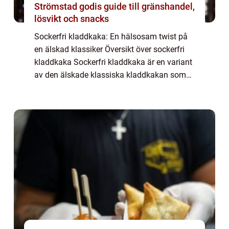
Strömstad godis guide till gränshandel,
lösvikt och snacks
Sockerfri kladdkaka: En hälsosam twist på
en älskad klassiker Översikt över sockerfri
kladdkaka Sockerfri kladdkaka är en variant
av den älskade klassiska kladdkakan som
har anpassats för att vara både läcker och
hälsosam. Genom att ersätta det raffi...