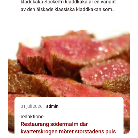
kladdkaka Sockerfri kladdkaka är en variant
av den älskade klassiska kladdkakan som
har anpassats för att vara både läcker och
hälsosam. Genom att ersätta det raffi...
01 juli 2026
admin
redaktionel
Restaurang södermalm där
kvarterskrogen möter storstadens puls