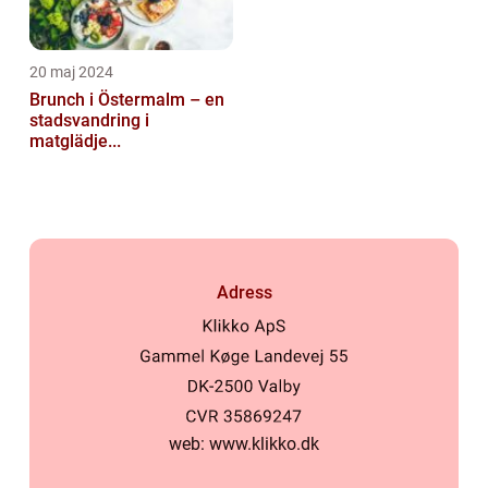
20 maj 2024
Brunch i Östermalm – en
stadsvandring i
matglädje...
Adress
web:
www.klikko.dk