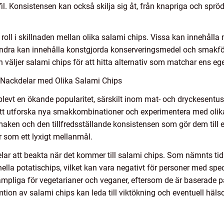
l. Konsistensen kan också skilja sig åt, från knapriga och spröd
roll i skillnaden mellan olika salami chips. Vissa kan innehålla n
ra kan innehålla konstgjorda konserveringsmedel och smakförst
äljer salami chips för att hitta alternativ som matchar ens eg
 Nackdelar med Olika Salami Chips
plevt en ökande popularitet, särskilt inom mat- och dryckesentus
t utforska nya smakkombinationer och experimentera med olika 
aken och den tillfredsställande konsistensen som gör dem till et
er som ett lyxigt mellanmål.
lar att beakta när det kommer till salami chips. Som nämnts tidi
ella potatischips, vilket kan vara negativt för personer med spe
mpliga för vegetarianer och veganer, eftersom de är baserade på 
ion av salami chips kan leda till viktökning och eventuell hä