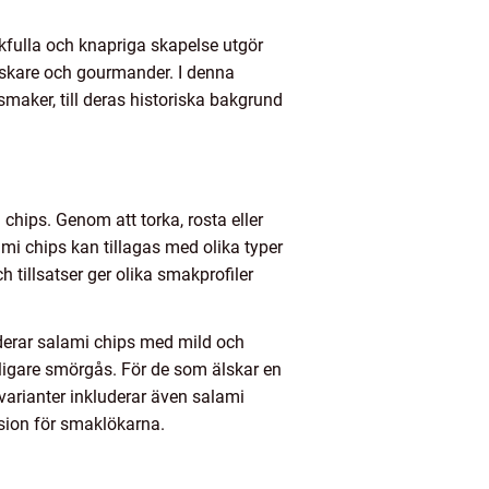
makfulla och knapriga skapelse utgör
lskare och gourmander. I denna
smaker, till deras historiska bakgrund
hips. Genom att torka, rosta eller
ami chips kan tillagas med olika typer
h tillsatser ger olika smakprofiler
uderar salami chips med mild och
ylligare smörgås. För de som älskar en
varianter inkluderar även salami
osion för smaklökarna.