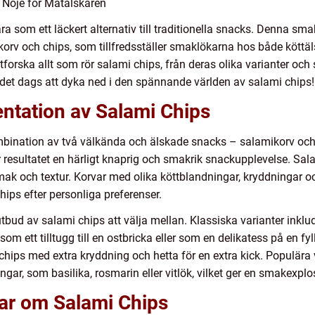
 Nöje för Matälskaren
ära som ett läckert alternativ till traditionella snacks. Denna s
orv och chips, som tillfredsställer smaklökarna hos både köttä
tforska allt som rör salami chips, från deras olika varianter och 
 det dags att dyka ned i den spännande världen av salami chips!
ntation av Salami Chips
bination av två välkända och älskade snacks – salamikorv och c
ir resultatet en härligt knaprig och smakrik snackupplevelse. Sal
smak och textur. Korvar med olika köttblandningar, kryddningar oc
ips efter personliga preferenser.
utbud av salami chips att välja mellan. Klassiska varianter inkl
m ett tilltugg till en ostbricka eller som en delikatess på en f
chips med extra kryddning och hetta för en extra kick. Populära 
ngar, som basilika, rosmarin eller vitlök, vilket ger en smakexpl
gar om Salami Chips