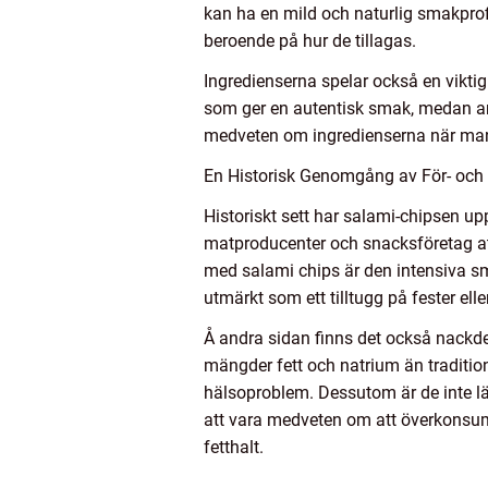
kan ha en mild och naturlig smakprofi
beroende på hur de tillagas.
Ingredienserna spelar också en viktig 
som ger en autentisk smak, medan and
medveten om ingredienserna när man v
En Historisk Genomgång av För- och
Historiskt sett har salami-chipsen up
matproducenter och snacksföretag at
med salami chips är den intensiva sm
utmärkt som ett tilltugg på fester ell
Å andra sidan finns det också nackde
mängder fett och natrium än tradition
hälsoproblem. Dessutom är de inte lä
att vara medveten om att överkonsumt
fetthalt.