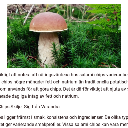
viktigt att notera att näringsvärdena hos salami chips varierar 
ami chips högre mängder fett och natrium än traditionella potatis
om används för att göra chips. Det är därför viktigt att njuta av
rade dagliga intag av fett och natrium.
ips Skiljer Sig från Varandra
ps ligger främst i smak, konsistens och ingredienser. De olika 
, vilket ger varierande smakprofiler. Vissa salami chips kan vara 