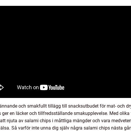
ännande och smakfullt tillägg till snacksutbudet för mat- och d
ger en läcker och tillfredsställande smakupplevelse. Med olika 
igt att njuta av salami chips i måttliga mängder och vara medvete
hälsa. Så varför inte unna dig själv några salami chips nästa gå