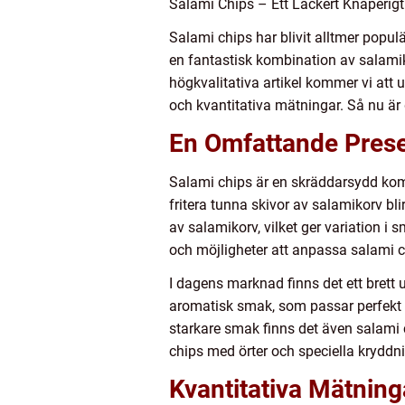
Salami Chips – Ett Läckert Knaperigt
Salami chips har blivit alltmer popul
en fantastisk kombination av salamik
högkvalitativa artikel kommer vi att u
och kvantitativa mätningar. Så nu är
En Omfattande Prese
Salami chips är en skräddarsydd kom
fritera tunna skivor av salamikorv bl
av salamikorv, vilket ger variation i 
och möjligheter att anpassa salami ch
I dagens marknad finns det ett brett 
aromatisk smak, som passar perfekt so
starkare smak finns det även salami 
chips med örter och speciella kryddni
Kvantitativa Mätnin