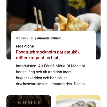
02 juni 2026
Amanda Eklund
redaktionel
Foodtruck stockholm när gatukök
möter krogmat på hjul
Introduktion: Att Förstå Mörkt Öl Mörkt öl
har en lång och rik tradition inom
bryggerivärlden och har lockat
dryckesentusiaster i århundraden. Denna
dryck, som skiljer sig från sina ljusare
kusiner, erbjuder en mångfacetterad
smakprofil och en fyllig...