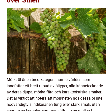
över Stilen
Mörkt öl är en bred kategori inom ölvärlden som
innefattar ett brett utbud av öltyper, alla kännetecknade
av deras djupa, mörka färg och karakteristiska smaker.
Det är viktigt att notera att mörkheten hos dessa öl inte
nödvändigtvis indikerar en tung eller stark smak, utan
snarare en komplex sammansättning av malt och