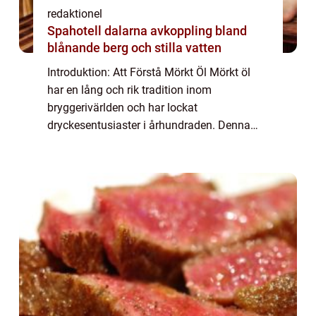
redaktionel
Spahotell dalarna avkoppling bland
blånande berg och stilla vatten
Introduktion: Att Förstå Mörkt Öl Mörkt öl
har en lång och rik tradition inom
bryggerivärlden och har lockat
dryckesentusiaster i århundraden. Denna
dryck, som skiljer sig från sina ljusare
kusiner, erbjuder en mångfacetterad
smakprofil och en fyllig...