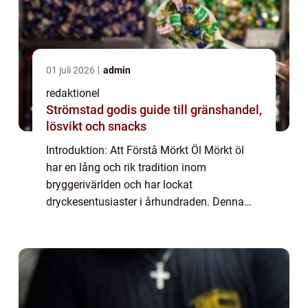
01 juli 2026
admin
redaktionel
Strömstad godis guide till gränshandel,
lösvikt och snacks
Introduktion: Att Förstå Mörkt Öl Mörkt öl
har en lång och rik tradition inom
bryggerivärlden och har lockat
dryckesentusiaster i århundraden. Denna
dryck, som skiljer sig från sina ljusare
kusiner, erbjuder en mångfacetterad
smakprofil och en fyllig...