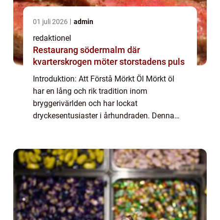
01 juli 2026
admin
redaktionel
Restaurang södermalm där
kvarterskrogen möter storstadens puls
Introduktion: Att Förstå Mörkt Öl Mörkt öl
har en lång och rik tradition inom
bryggerivärlden och har lockat
dryckesentusiaster i århundraden. Denna
dryck, som skiljer sig från sina ljusare
kusiner, erbjuder en mångfacetterad
smakprofil och en fyllig...