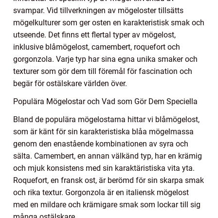
svampar. Vid tillverkningen av mögeloster tillsätts
mögelkulturer som ger osten en karakteristisk smak och
utseende. Det finns ett flertal typer av mögelost,
inklusive blåmögelost, camembert, roquefort och
gorgonzola. Varje typ har sina egna unika smaker och
texturer som gör dem till föremål för fascination och
begär för ostälskare världen över.
Populära Mögelostar och Vad som Gör Dem Speciella
Bland de populära mögelostarna hittar vi blåmögelost,
som är känt för sin karakteristiska blåa mögelmassa
genom den enastående kombinationen av syra och
sälta. Camembert, en annan välkänd typ, har en krämig
och mjuk konsistens med sin karaktäristiska vita yta.
Roquefort, en fransk ost, är berömd för sin skarpa smak
och rika textur. Gorgonzola är en italiensk mögelost
med en mildare och krämigare smak som lockar till sig
många ostälskare.