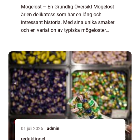
Mögelost – En Grundlig Översikt Mögelost
är en delikatess som har en lång och
intressant historia. Med sina unika smaker
och en variation av typiska mögeloster
såsom blåmögelost och camembert, är det
en ostkategori som har lockat till sig
många...
01 juli 2026
admin
redaktionel