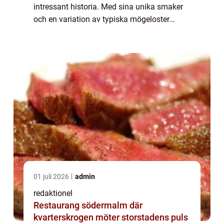
intressant historia. Med sina unika smaker
och en variation av typiska mögeloster
såsom blåmögelost och camembert, är det
en ostkategori som har lockat till sig
många...
01 juli 2026
admin
redaktionel
Restaurang södermalm där
kvarterskrogen möter storstadens puls