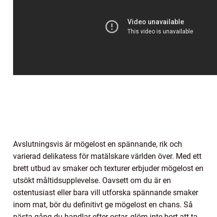
Avslutningsvis är mögelost en spännande, rik och
varierad delikatess för matälskare världen över. Med ett
brett utbud av smaker och texturer erbjuder mögelost en
utsökt måltidsupplevelse. Oavsett om du är en
ostentusiast eller bara vill utforska spännande smaker
inom mat, bör du definitivt ge mögelost en chans. Så
nästa gång du handlar efter ostar, glöm inte bort att ta