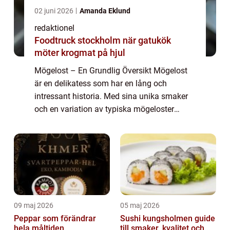
02 juni 2026
Amanda Eklund
redaktionel
Foodtruck stockholm när gatukök
möter krogmat på hjul
Mögelost – En Grundlig Översikt Mögelost
är en delikatess som har en lång och
intressant historia. Med sina unika smaker
och en variation av typiska mögeloster
såsom blåmögelost och camembert, är det
en ostkategori som har lockat till sig
många...
09 maj 2026
05 maj 2026
Peppar som förändrar
Sushi kungsholmen guide
hela måltiden
till smaker, kvalitet och...