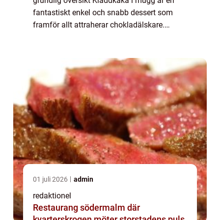
grundlig översikt Kladdkaka i mugg är en
fantastiskt enkel och snabb dessert som
framför allt attraherar chokladälskare.
Denna läckra delikatess är en favorit bland
många mat- och dryckesentusiaster och har
b...
01 juli 2026
admin
redaktionel
Restaurang södermalm där
kvarterskrogen möter storstadens puls