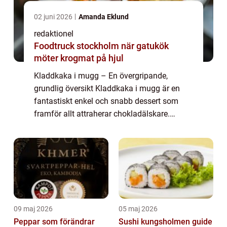
02 juni 2026
Amanda Eklund
redaktionel
Foodtruck stockholm när gatukök
möter krogmat på hjul
Kladdkaka i mugg – En övergripande,
grundlig översikt Kladdkaka i mugg är en
fantastiskt enkel och snabb dessert som
framför allt attraherar chokladälskare.
Denna läckra delikatess är en favorit bland
många mat- och dryckesentusiaster och har
b...
09 maj 2026
05 maj 2026
Peppar som förändrar
Sushi kungsholmen guide