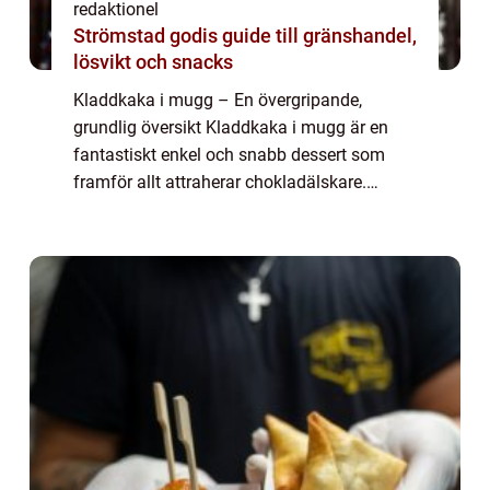
redaktionel
Strömstad godis guide till gränshandel,
lösvikt och snacks
Kladdkaka i mugg – En övergripande,
grundlig översikt Kladdkaka i mugg är en
fantastiskt enkel och snabb dessert som
framför allt attraherar chokladälskare.
Denna läckra delikatess är en favorit bland
många mat- och dryckesentusiaster och har
b...