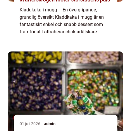
Kladdkaka i mugg – En övergripande,
grundlig översikt Kladdkaka i mugg är en
fantastiskt enkel och snabb dessert som
framför allt attraherar chokladälskare.
Denna läckra delikatess är en favorit bland
många mat- och dryckesentusiaster och har
b...
01 juli 2026
admin