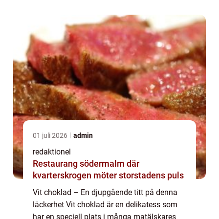
choklad inte någon kakao....
01 juli 2026
admin
redaktionel
Restaurang södermalm där
kvarterskrogen möter storstadens puls
Vit choklad – En djupgående titt på denna
läckerhet Vit choklad är en delikatess som
har en speciell plats i många matälskares