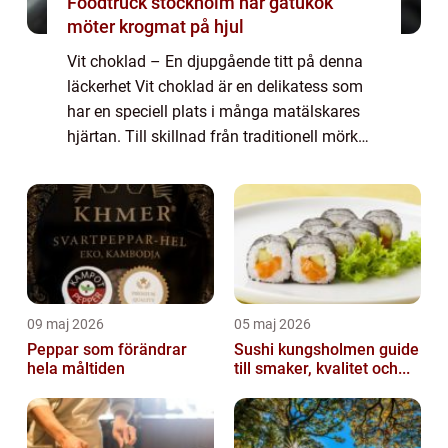
Foodtruck stockholm när gatukök
möter krogmat på hjul
Vit choklad – En djupgående titt på denna
läckerhet Vit choklad är en delikatess som
har en speciell plats i många matälskares
hjärtan. Till skillnad från traditionell mörk
choklad, som innehåller kakao, innehåller vit
choklad inte någon kakao....
09 maj 2026
05 maj 2026
Peppar som förändrar
Sushi kungsholmen guide
hela måltiden
till smaker, kvalitet och...