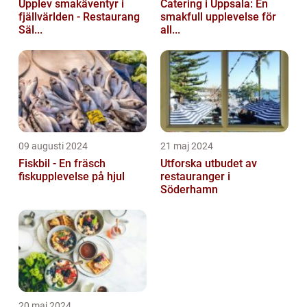
Upplev smakäventyr i
Catering i Uppsala: En
fjällvärlden - Restaurang
smakfull upplevelse för
Säl...
all...
09 augusti 2024
21 maj 2024
Fiskbil - En fräsch
Utforska utbudet av
fiskupplevelse på hjul
restauranger i
Söderhamn
20 maj 2024