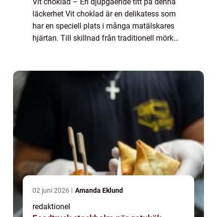
Vit choklad – En djupgående titt på denna
läckerhet Vit choklad är en delikatess som
har en speciell plats i många matälskares
hjärtan. Till skillnad från traditionell mörk
choklad, som innehåller kakao, innehåller vit
choklad inte någon kakao....
02 juni 2026
Amanda Eklund
redaktionel