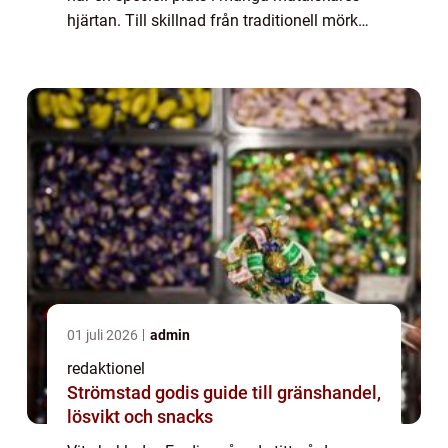
hjärtan. Till skillnad från traditionell mörk
choklad, som innehåller kakao, innehåller vit
choklad inte någon kakao....
01 juli 2026
admin
redaktionel
Strömstad godis guide till gränshandel,
lösvikt och snacks