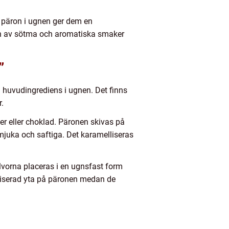
ga päron i ugnen ger dem en
on av sötma och aromatiska smaker
”
ll huvudingrediens i ugnen. Det finns
r.
tter eller choklad. Päronen skivas på
 mjuka och saftiga. Det karamelliseras
lvorna placeras i en ugnsfast form
liserad yta på päronen medan de