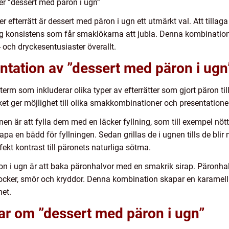
er ”dessert med päron i ugn”
r efterrätt är dessert med päron i ugn ett utmärkt val. Att tilla
tig konsistens som får smaklökarna att jubla. Denna kombinati
- och dryckesentusiaster överallt.
tation av ”dessert med päron i ugn
term som inkluderar olika typer av efterrätter som gjort päron ti
ilket ger möjlighet till olika smakkombinationer och presentatione
ugnen är att fylla dem med en läcker fyllning, som till exempel nö
apa en bädd för fyllningen. Sedan grillas de i ugnen tills de blir
ekt kontrast till päronets naturliga sötma.
n i ugn är att baka päronhalvor med en smakrik sirap. Päronha
ocker, smör och kryddor. Denna kombination skapar en karamel
het.
ar om ”dessert med päron i ugn”