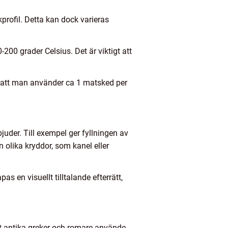
profil. Detta kan dock varieras
200 grader Celsius. Det är viktigt att
t att man använder ca 1 matsked per
juder. Till exempel ger fyllningen av
olika kryddor, som kanel eller
s en visuellt tilltalande efterrätt,
att antika greker och romare använde