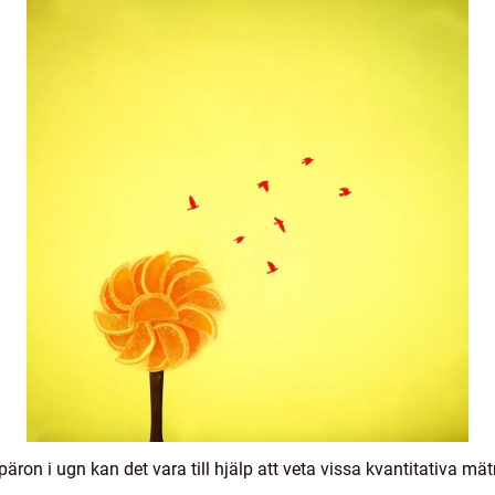
päron i ugn kan det vara till hjälp att veta vissa kvantitativa mätn