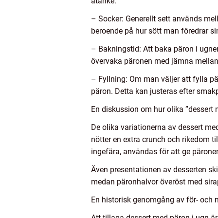
åtanke:
– Socker: Generellt sett används mell
beroende på hur sött man föredrar si
– Bakningstid: Att baka päron i ugnen 
övervaka päronen med jämna mellanr
– Fyllning: Om man väljer att fylla
päron. Detta kan justeras efter smak
En diskussion om hur olika ”dessert m
De olika variationerna av dessert med
nötter en extra crunch och rikedom t
ingefära, användas för att ge pärone
Även presentationen av desserten skil
medan päronhalvor överöst med sirap 
En historisk genomgång av för- och 
Att tillaga dessert med päron i ugn ä