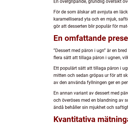
En övergripande, grundlig översikt öv
För de som älskar att avnjuta en läcke
karamelliserad yta och en mjuk, saf
gör att desserten blir populär för mat
En omfattande presen
”Dessert med päron i ugn” är en bred 
flera sätt att tillaga päron i ugnen, v
Ett populärt sätt att tillaga päron i 
mitten och sedan gröpas ur för att sk
av den använda fyllningen ger en perf
En annan variant av dessert med päro
och överöses med en blandning av s
ändå behåller sin mjukhet och saftig
Kvantitativa mätning