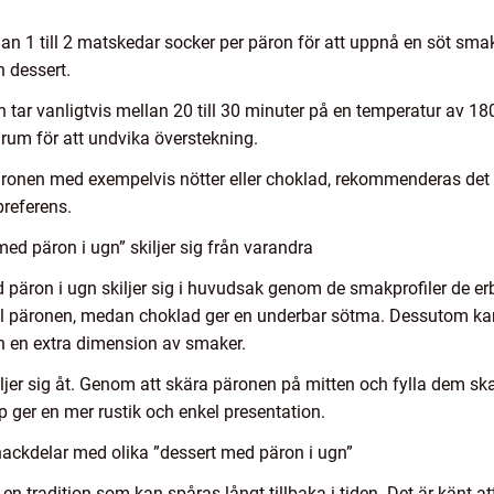
an 1 till 2 matskedar socker per päron för att uppnå en söt smak
n dessert.
tar vanligtvis mellan 20 till 30 minuter på en temperatur av 180-
um för att undvika överstekning.
 päronen med exempelvis nötter eller choklad, rekommenderas de
preferens.
ed päron i ugn” skiljer sig från varandra
 päron i ugn skiljer sig i huvudsak genom de smakprofiler de erb
ill päronen, medan choklad ger en underbar sötma. Dessutom kan 
n en extra dimension av smaker.
jer sig åt. Genom att skära päronen på mitten och fylla dem skapa
ger en mer rustik och enkel presentation.
nackdelar med olika ”dessert med päron i ugn”
r en tradition som kan spåras långt tillbaka i tiden. Det är känt 