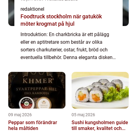
redaktionel
Foodtruck stockholm när gatukök
möter krogmat på hjul
Introduktion: En charkbricka är ett pålägg
eller en aptitretare som består av olika
sorters charkuterier, ostar, frukt, bröd och
eventuella tillbehör. Denna eleganta disken
med sin kombination av olika smaker,
texturer och färger har blivit otroligt ...
09 maj 2026
05 maj 2026
Peppar som förändrar
Sushi kungsholmen guide
hela måltiden
till smaker, kvalitet och...