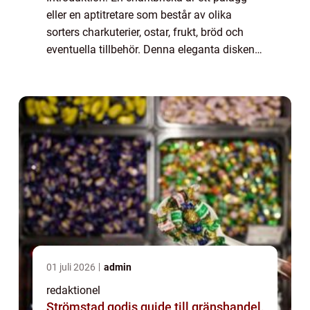
eller en aptitretare som består av olika
sorters charkuterier, ostar, frukt, bröd och
eventuella tillbehör. Denna eleganta disken
med sin kombination av olika smaker,
texturer och färger har blivit otroligt ...
01 juli 2026
admin
redaktionel
Strömstad godis guide till gränshandel,