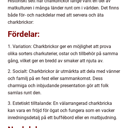
Historiskt sett har charkbrickor länge varit en del av
matkulturen i många länder runt om i världen. Det finns
både för- och nackdelar med att servera och äta
charkbrickor:
Fördelar:
1. Variation: Charkbrickor ger en möjlighet att prova
olika sorters charkuterier, ostar och tillbehör på samma
gång, vilket ger en bredd av smaker att njuta av.
2. Socialt: Charkbrickor är utmärkta att dela med vänner
och familj på en fest eller sammankomst. Dess
charmiga och inbjudande presentation gör att folk
samlas runt den.
3. Estetiskt tilltalande: En välarrangerad charkbricka
kan vara en fröjd för ögat och fungera som en vacker
inredningsdetalj på ett buffébord eller en matbjudning.