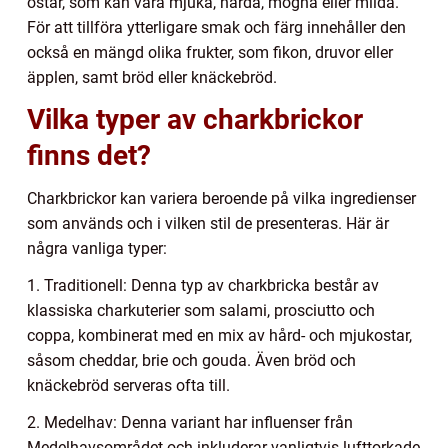
ostar, som kan vara mjuka, hårda, mogna eller milda.
För att tillföra ytterligare smak och färg innehåller den
också en mängd olika frukter, som fikon, druvor eller
äpplen, samt bröd eller knäckebröd.
Vilka typer av charkbrickor
finns det?
Charkbrickor kan variera beroende på vilka ingredienser
som används och i vilken stil de presenteras. Här är
några vanliga typer:
1. Traditionell: Denna typ av charkbricka består av
klassiska charkuterier som salami, prosciutto och
coppa, kombinerat med en mix av hård- och mjukostar,
såsom cheddar, brie och gouda. Även bröd och
knäckebröd serveras ofta till.
2. Medelhav: Denna variant har influenser från
Medelhavsområdet och inkluderar vanligtvis lufttorkade