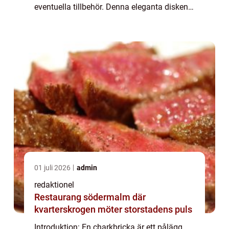
eventuella tillbehör. Denna eleganta disken
med sin kombination av olika smaker,
texturer och färger har blivit otroligt ...
01 juli 2026
admin
redaktionel
Restaurang södermalm där
kvarterskrogen möter storstadens puls
Introduktion: En charkbricka är ett pålägg