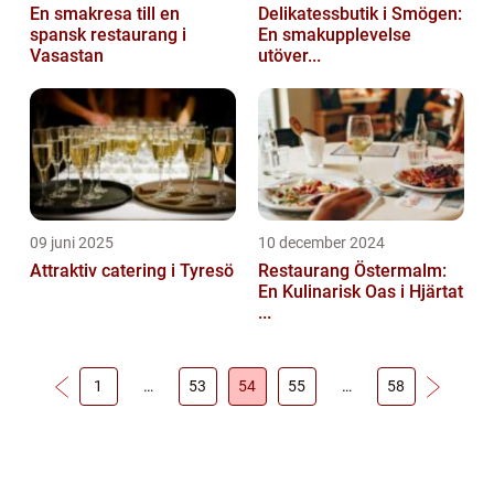
En smakresa till en
Delikatessbutik i Smögen:
spansk restaurang i
En smakupplevelse
Vasastan
utöver...
09 juni 2025
10 december 2024
Attraktiv catering i Tyresö
Restaurang Östermalm:
En Kulinarisk Oas i Hjärtat
...
1
…
53
54
55
…
58