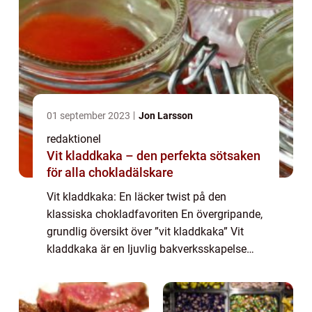
01 september 2023
Jon Larsson
redaktionel
Vit kladdkaka – den perfekta sötsaken
för alla chokladälskare
Vit kladdkaka: En läcker twist på den
klassiska chokladfavoriten En övergripande,
grundlig översikt över ”vit kladdkaka” Vit
kladdkaka är en ljuvlig bakverksskapelse
som har blivit allt mer populär bland
matälskare över hela världen. Till...