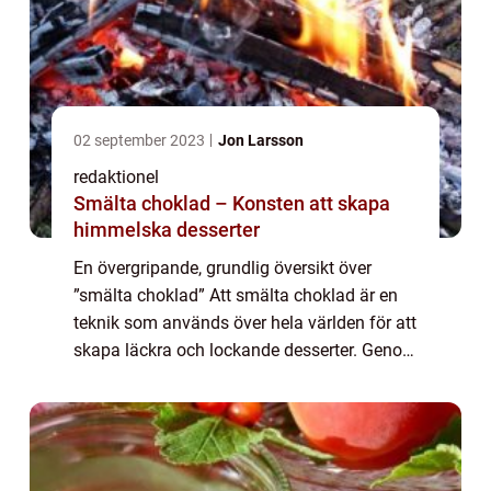
02 september 2023
Jon Larsson
redaktionel
Smälta choklad – Konsten att skapa
himmelska desserter
En övergripande, grundlig översikt över
”smälta choklad” Att smälta choklad är en
teknik som används över hela världen för att
skapa läckra och lockande desserter. Genom
att värma upp choklad tillräckligt förvandlas
dess fasta form till e...