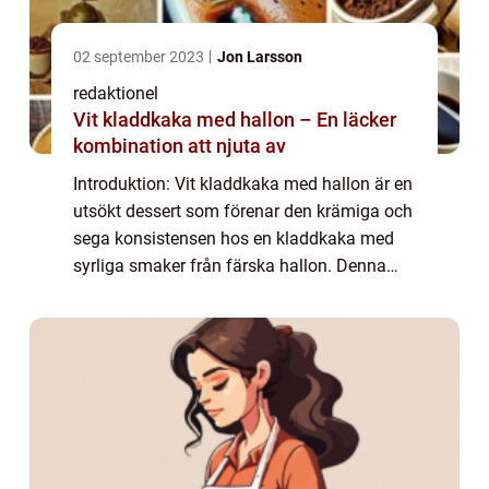
02 september 2023
Jon Larsson
redaktionel
Vit kladdkaka med hallon – En läcker
kombination att njuta av
Introduktion: Vit kladdkaka med hallon är en
utsökt dessert som förenar den krämiga och
sega konsistensen hos en kladdkaka med
syrliga smaker från färska hallon. Denna
läckra kombination har blivit en populär
favorit bland matälskare och har sin grun...